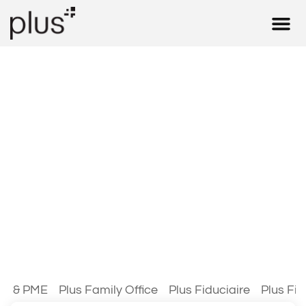
Financement 
Assurances & P
Blog
es & PME
Plus Family Office
Plus Fiduciaire
Plus Fi