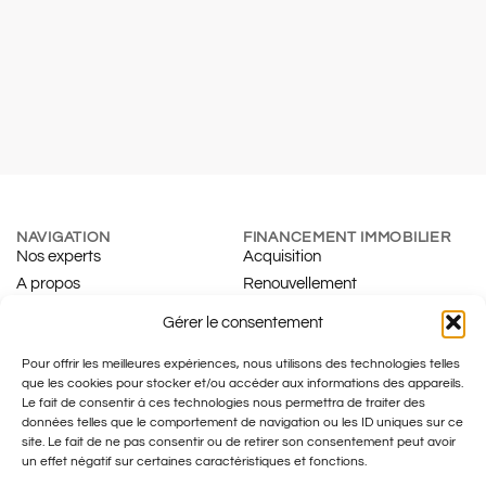
NAVIGATION
FINANCEMENT IMMOBILIER
Nos experts
Acquisition
A propos
Renouvellement
Blog
Simulateur d’hypothèque
Gérer le consentement
Contact
Développement immobilier
ASSURANCES & PME
FISCALITÉ
Pour offrir les meilleures expériences, nous utilisons des technologies telles
Particuliers
Fiduciaire
que les cookies pour stocker et/ou accéder aux informations des appareils.
Entreprises
Family Office
Le fait de consentir à ces technologies nous permettra de traiter des
données telles que le comportement de navigation ou les ID uniques sur ce
Tax & Legal
site. Le fait de ne pas consentir ou de retirer son consentement peut avoir
un effet négatif sur certaines caractéristiques et fonctions.
Mentions légales